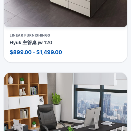
LINEAR FURNISHINGS
Hyuk 主管桌 jw 120
$899.00 - $1,499.00