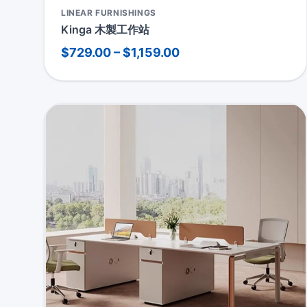
LINEAR FURNISHINGS
Kinga 木製工作站
$729.00 – $1,159.00