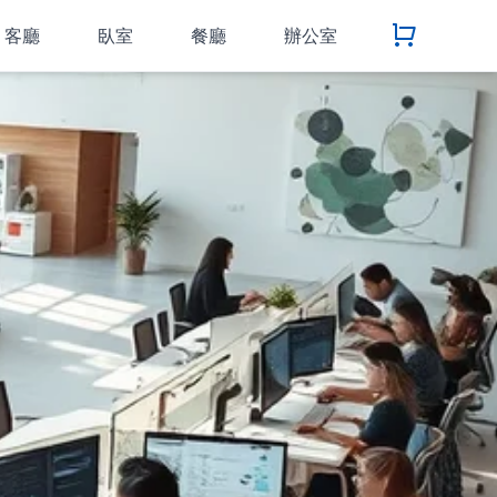
客廳
臥室
餐廳
辦公室