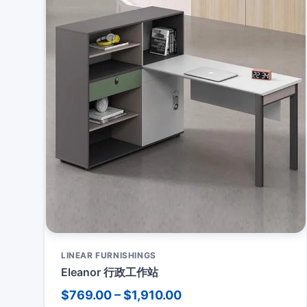
LINEAR FURNISHINGS
Eleanor 行政工作站
$769.00 – $1,910.00