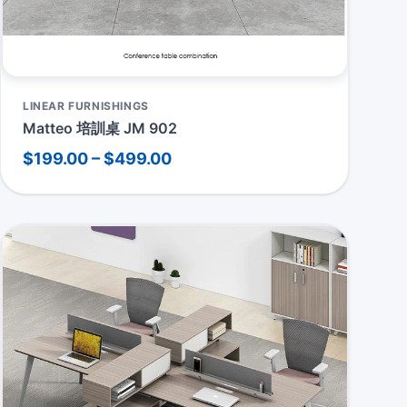
LINEAR FURNISHINGS
Matteo 培訓桌 JM 902
$199.00 – $499.00