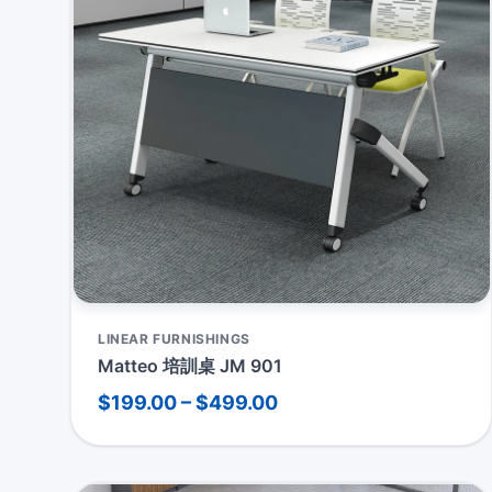
LINEAR FURNISHINGS
Matteo 培訓桌 JM 901
$199.00 – $499.00