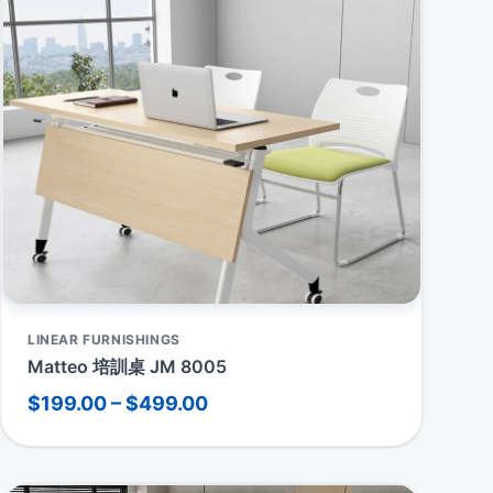
LINEAR FURNISHINGS
Matteo 培訓桌 JM 8005
$199.00 – $499.00