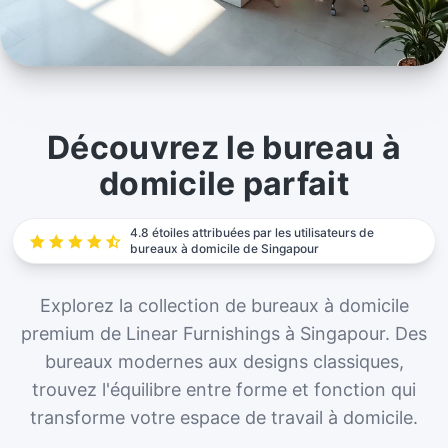
Bureaux à domicile
Créez votre espace de travail idéal avec notre
Découvrez le bureau à
gamme premium de bureaux à domicile à Singapour.
domicile parfait
Améliorez votre expérience de travail à domicile dès
aujourd'hui.
4.8 étoiles attribuées par les utilisateurs de
bureaux à domicile de Singapour
Explorez la collection de bureaux à domicile
premium de Linear Furnishings à Singapour. Des
bureaux modernes aux designs classiques,
trouvez l'équilibre entre forme et fonction qui
transforme votre espace de travail à domicile.